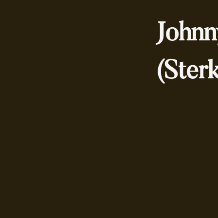
Johnn
(Ster