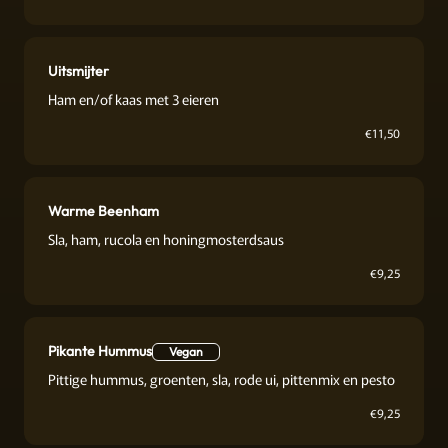
Uitsmijter
Ham en/of kaas met 3 eieren
€
11,50
Warme Beenham
Sla, ham, rucola en honingmosterdsaus
€
9,25
Pikante Hummus
Vegan
Pittige hummus, groenten, sla, rode ui, pittenmix en pesto
€
9,25