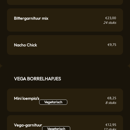
€
23,00
Bittergarnituur mix
24 stuks
€
9,75
Nacho Chick
VEGA BORRELHAPJES
€
8,25
Mini loempia's
Vegetarisch
8 stuks
€
12,95
Vega-garnituur
Vegetarisch
12 stuks