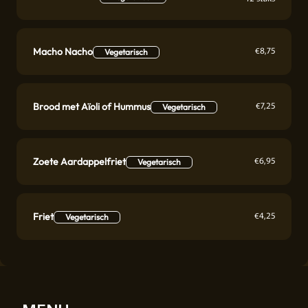
€
8,75
Macho Nacho
Vegetarisch
€
7,25
Brood met Aïoli of Hummus
Vegetarisch
€
6,95
Zoete Aardappelfriet
Vegetarisch
€
4,25
Friet
Vegetarisch