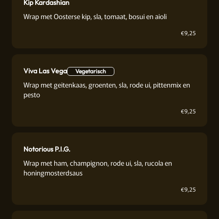
Kip Kardashian
Wrap met Oosterse kip, sla, tomaat, bosui en aioli
€
9,25
Viva Las Vega
Vegetarisch
Wrap met geitenkaas, groenten, sla, rode ui, pittenmix en
pesto
€
9,25
Notorious P.I.G.
Wrap met ham, champignon, rode ui, sla, rucola en
honingmosterdsaus
€
9,25