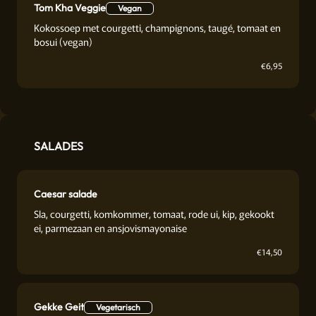
Tom Kha Veggie
Vegan
Kokossoep met courgetti, champignons, taugé, tomaat en
bosui (vegan)
€
6,95
SALADES
Caesar salade
Sla, courgetti, komkommer, tomaat, rode ui, kip, gekookt
ei, parmezaan en ansjovismayonaise
€
14,50
Gekke Geit
Vegetarisch