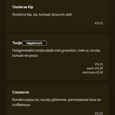
Oosterse Kip
Oosterse kip, sla, tomaat, bosui en aioli
€
9,25
Tonijn
Vegetarisch
Huisgemaakte tonijnsalade met groenten, rode ui, rucola,
tomaat en pesto
€
9,25
warm €0,50
met kaas €0,50
Carpaccio
Rundercarpaccio, rucola, pittenmix, parmezaanse kaas en
truffelmayo
€
9,25