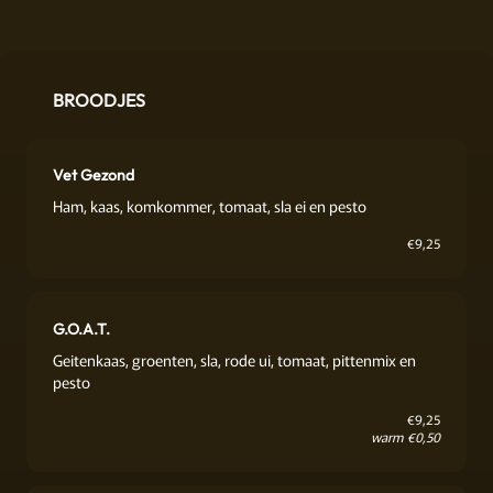
BROODJES
Vet Gezond
Ham, kaas, komkommer, tomaat, sla ei en pesto
€
9,25
G.O.A.T.
Geitenkaas, groenten, sla, rode ui, tomaat, pittenmix en
pesto
€
9,25
warm €0,50